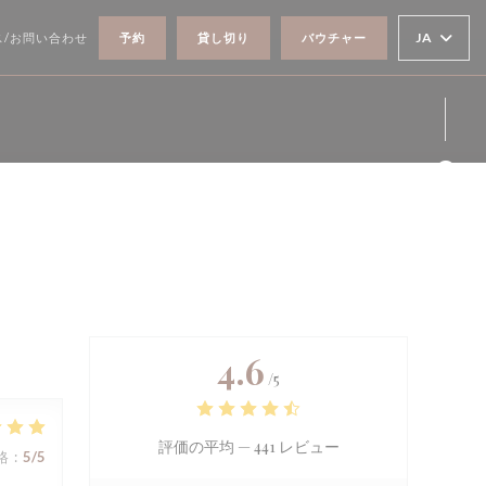
す))
ィンドウで開きます))
JA
ス/お問い合わせ
予約
貸し切り
バウチャー
Fa
Ins
4.6
/5
評価の平均 —
441 レビュー
格
:
5
/5