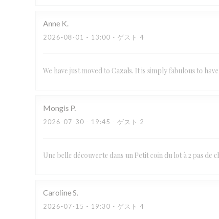
Anne
K
2026-08-01
- 13:00 - ゲスト 4
We have just moved to Cazals. It is simply fabulous to hav
Mongis
P
2026-07-30
- 19:45 - ゲスト 2
Une belle découverte dans un Petit coin du lot à 2 pas de c
Caroline
S
2026-07-15
- 19:30 - ゲスト 4