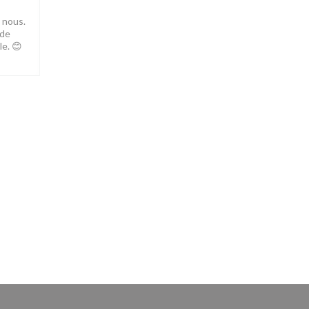
 nous.
 de
le. 😊