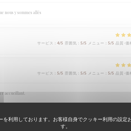
que nous y sommes allés
サービス
:
4
/5
雰囲気
:
5
/5
メニュー
:
5
/5
品質-価
サービス
:
5
/5
雰囲気
:
5
/5
メニュー
:
5
/5
品質-価
r accueillant.
ーを利用しております。お客様自身でクッキー利用の設定
サービス
:
3
/5
雰囲気
:
4
/5
メニュー
:
5
/5
品質-価
す。