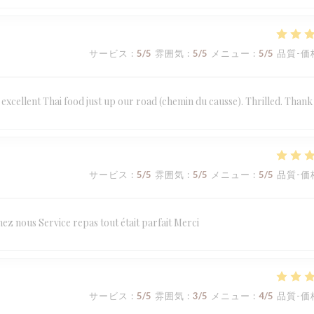
サービス
:
5
/5
雰囲気
:
5
/5
メニュー
:
5
/5
品質-価
e excellent Thai food just up our road (chemin du causse). Thrilled. Thank
サービス
:
5
/5
雰囲気
:
5
/5
メニュー
:
5
/5
品質-価
hez nous Service repas tout était parfait Merci
サービス
:
5
/5
雰囲気
:
3
/5
メニュー
:
4
/5
品質-価