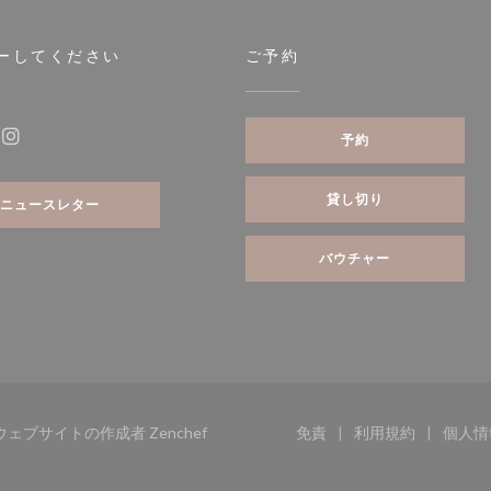
ーしてください
ご予約
ウで開きます))
予約
ebook ((新しいウィンドウで開きます))
Instagram ((新しいウィンドウで開きます))
貸し切り
ニュースレター
バウチャー
((新しいウィンドウで開きます))
レストランウェブサイトの作成者
Zenchef
免責
利用規約
個人情
((新しいウィンドウで開き
((新しいウィ