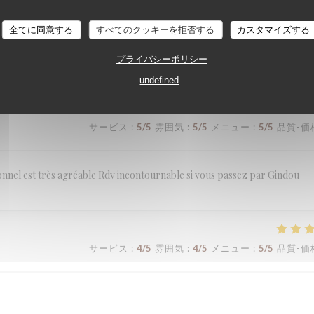
全てに同意する
すべてのクッキーを拒否する
カスタマイズする
サービス
:
5
/5
雰囲気
:
5
/5
メニュー
:
5
/5
品質-価
プライバシーポリシー
undefined
サービス
:
5
/5
雰囲気
:
5
/5
メニュー
:
5
/5
品質-価
rsonnel est très agréable Rdv incontournable si vous passez par Gindou
サービス
:
4
/5
雰囲気
:
4
/5
メニュー
:
5
/5
品質-価