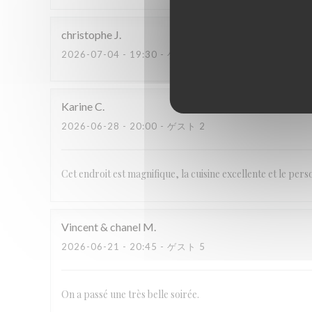
christophe
J
2026-07-04
- 19:30 - ゲスト 2
Karine
C
2026-06-28
- 20:00 - ゲスト 2
Cet endroit est magnifique, la cuisine excellente et le pe
Vincent & chanel
M
2026-06-21
- 20:45 - ゲスト 5
On a passé une très belle soirée.