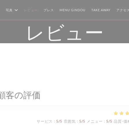
((新しいウィンドウで開きま
((新しいウ
写真
レビュー
プレス
MENU GINDOU
TAKE AWAY
アクセ
レビュー
顧客の評価
サービス
:
5
/5
雰囲気
:
5
/5
メニュー
:
5
/5
品質-価