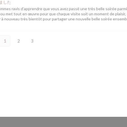
ました
s ravis d’apprendre que vous avez passé une très belle soirée parmi
ou met tout en œuvre pour que chaque visite soit un moment de plaisir,
lir à nouveau très bientôt pour partager une nouvelle belle soirée ensemb
1
2
3