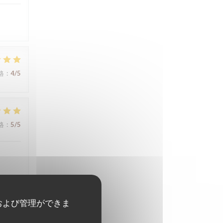
格
:
4
/5
格
:
5
/5
および管理ができま
格
:
4
/5