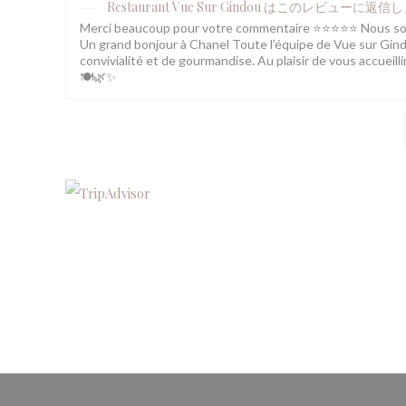
Restaurant Vue Sur Gindou
はこのレビューに返信し
Merci beaucoup pour votre commentaire ⭐⭐⭐⭐⭐ Nous somme
Un grand bonjour à Chanel Toute l’équipe de Vue sur Gind
convivialité et de gourmandise. Au plaisir de vous accueil
🍽️🌿✨