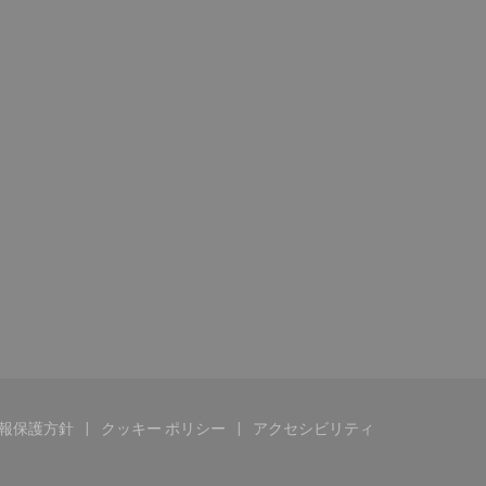
報保護方針
クッキー ポリシー
アクセシビリティ
ます))
ンドウで開きます))
((新しいウィンドウで開きます))
((新しいウィンドウで開きます))
((新しいウィンドウで開き