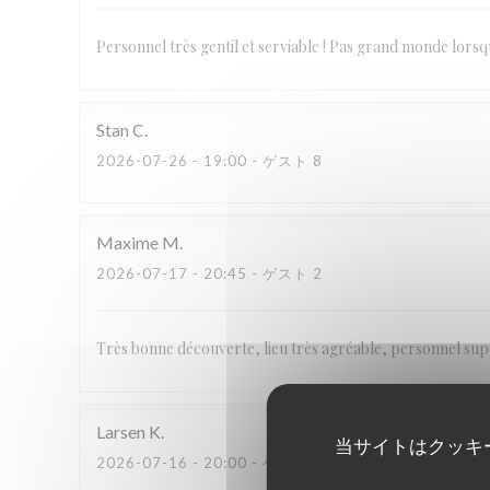
Personnel très gentil et serviable ! Pas grand monde lors
Stan
C
2026-07-26
- 19:00 - ゲスト 8
Maxime
M
2026-07-17
- 20:45 - ゲスト 2
Très bonne découverte, lieu très agréable, personnel supe
Larsen
K
当サイトはクッキ
2026-07-16
- 20:00 - ゲスト 6