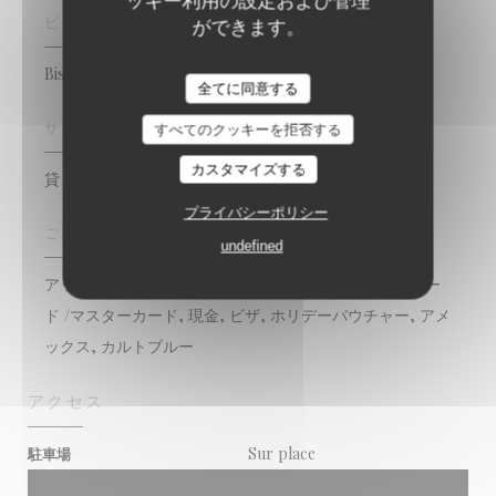
ビジネスタイプ
ができます。
Bistronomique
全てに同意する
サービス
すべてのクッキーを拒否する
カスタマイズする
貸し切り, バリアフリーアクセス, テラス, Wi-Fi
プライバシーポリシー
ご利用可能なお支払い方法
undefined
アップルペイ, タッチ決済 クレジットカード, ユーロカー
ド /マスターカード, 現金, ビザ, ホリデーバウチャー, アメ
ックス, カルトブルー
アクセス
Sur place
駐車場