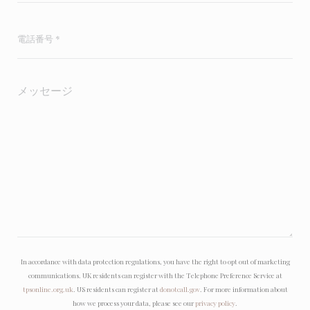
In accordance with data protection regulations, you have the right to opt out of marketing
communications. UK residents can register with the Telephone Preference Service at
tpsonline.org.uk
. US residents can register at
donotcall.gov
. For more information about
how we process your data, please see our
privacy policy
.