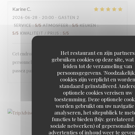
Karine
C
2026-06-28
- 20:00 - GASTEN 2
SERVICE
:
5
/5
ATMOSFEER
:
5
/5
KEUKEN
:
5
/5
KWALITEIT / PRIJS
:
5
/5
Het restaurant en zijn partners
Cet endroit est magnifique, la cuisine excellente et le
gebruiken cookies op deze site, wat
personnel est très agréable Rdv incontournable si vous
leiden tot de verzameling van
passez par Gindou
persoonsgegevens. 'Noodzakelijk
cookies zijn verplicht en worde
standaard geïnstalleerd. Ander
optionele cookies vereisen uw
1
2
3
toestemming. Deze optionele cook
worden gebruikt om uw navigatie 
analyseren, het sitepubliek te met
functies te bieden (bijv. gerelateerd
sociale netwerken) of gepersonalis
advertenties of inhoud weer te geven