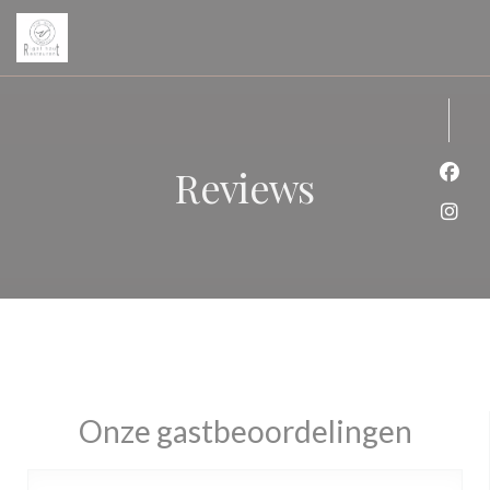
Cookies beheer paneel
Reviews
Face
Inst
Onze gastbeoordelingen