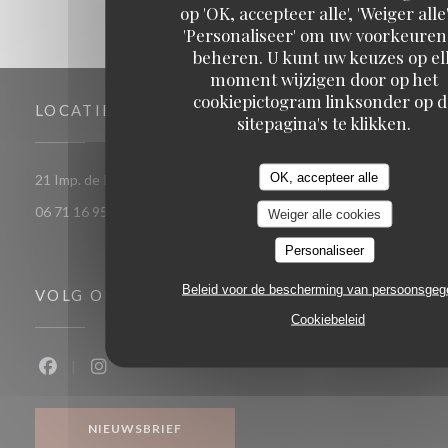
op 'OK, accepteer alle', 'Weiger alle'
'Personaliseer' om uw voorkeuren
beheren. U kunt uw keuzes op el
moment wijzigen door op het
cookiepictogram linksonder op d
LOCATIE
sitepagina's te klikken.
OK, accepteer alle
((opent in een nieuw venster))
21 Imp. de Rigal Haut 46250 Gindou
06 71 16 95 23
Weiger alle cookies
Personaliseer
Beleid voor de bescherming van persoonsge
VOLG ONS
Cookiebeleid
Facebook ((opent in een nieuw venster))
Instagram ((opent in een nieuw venster))
NIEUWSBRIEF