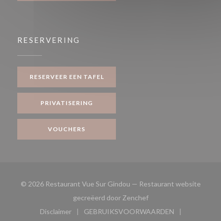
RESERVERING
RESERVEER EEN TAFEL
PRIVATISERING
VOUCHERS
© 2026 Restaurant Vue Sur Gindou — Restaurant website
((opent in een nieuw ve
gecreëerd door
Zenchef
Disclaimer
GEBRUIKSVOORWAARDEN
((opent in een nieuw venster))
((opent in een nieuw venster