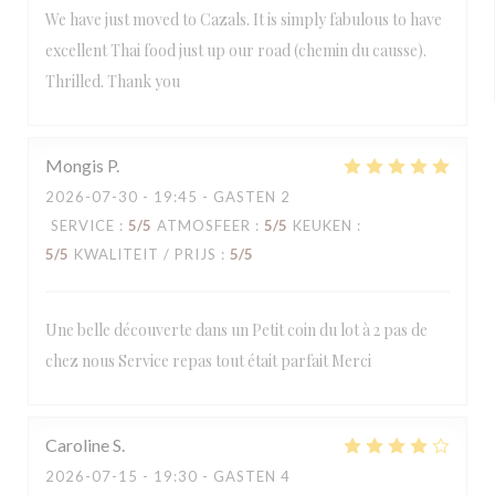
We have just moved to Cazals. It is simply fabulous to have
excellent Thai food just up our road (chemin du causse).
Thrilled. Thank you
Mongis
P
2026-07-30
- 19:45 - GASTEN 2
SERVICE
:
5
/5
ATMOSFEER
:
5
/5
KEUKEN
:
5
/5
KWALITEIT / PRIJS
:
5
/5
Une belle découverte dans un Petit coin du lot à 2 pas de
chez nous Service repas tout était parfait Merci
Caroline
S
2026-07-15
- 19:30 - GASTEN 4