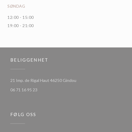
SØNDAG
12:00 - 15:00
19:00 - 21:00
BELIGGENHET
((åpner i et nytt vindu))
21 Imp. de Rigal Haut 46250 Gindou
06 71 16 95 23
FØLG OSS