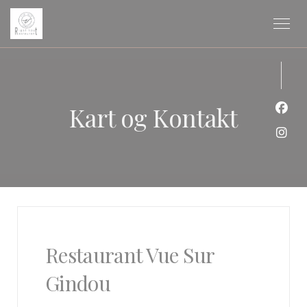
Panel for informasjonskapsler
Kart og Kontakt
Faceb
Insta
Restaurant Vue Sur
Gindou