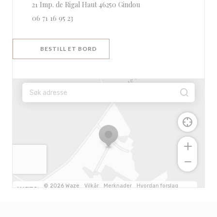
((åpner i et nytt vindu))
21 Imp. de Rigal Haut 46250 Gindou
06 71 16 95 23
BESTILL ET BORD