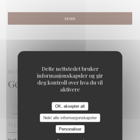
Dette nettstedet bruker
RESTAURANT VUE SUR GINDOU
GINDOU
informasjonskapsler og gir
Generell informasjon
deg kontroll over hva du vil
aktivere
OK, aksepter alt
TJENESTER
Nekt alle informasjonskapsler
TILGANG
Personaliser
Sur place
Parkering