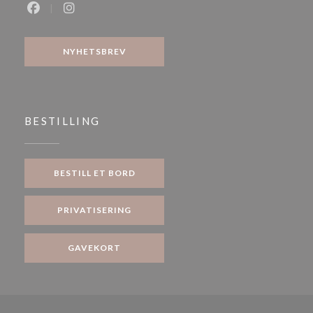
Facebook ((åpner i et nytt vindu))
Instagram ((åpner i et nytt vindu))
NYHETSBREV
BESTILLING
BESTILL ET BORD
PRIVATISERING
GAVEKORT