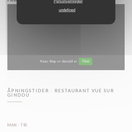
Personvernregler
undefined
Waze Map er skrudd av.
Tillat
ÅPNINGSTIDER
RESTAURANT VUE SUR
GINDOU
MAN
-
TIR