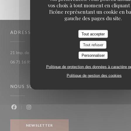
vos choix à tout moment en cliquant
l'icône représentant un cookie en ba
gauche des pages du site.
ADRESSE
Tout accepter
Tout refuser
((ouvre une nouvelle fenêtre))
21 Imp. de Rigal Haut 46250 Gindou
Personnaliser
06 71 16 95 23
Politique de protection des données à caractère p
Politique de gestion des cookies
NOUS SUIVRE
Facebook ((ouvre une nouvelle fenêtre))
Instagram ((ouvre une nouvelle fenêtre))
NEWSLETTER