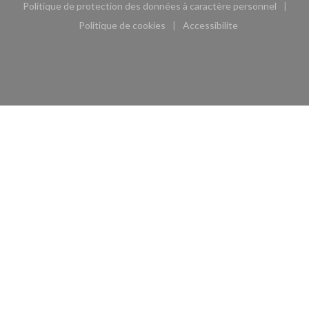
Politique de protection des données à caractère personnel
((ouvre une nouvelle fenêtre))
Politique de cookies
Accessibilite
((ouvre une nouvelle fenêtre))
((ouvre une nouvelle fe