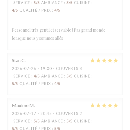
SERVICE
:
5
/5
AMBIANCE
:
3
/5
CUISINE
:
4
/5
QUALITÉ / PRIX
:
4
/5
Personnel très gentil et serviable ! Pas grand monde
lorsque nous y sommes allés
Stan
C
2026-07-26
- 19:00 - COUVERTS 8
SERVICE
:
4
/5
AMBIANCE
:
5
/5
CUISINE
:
5
/5
QUALITÉ / PRIX
:
4
/5
Maxime
M
2026-07-17
- 20:45 - COUVERTS 2
SERVICE
:
5
/5
AMBIANCE
:
5
/5
CUISINE
:
5
/5
QUALITÉ / PRIX
:
5
/5