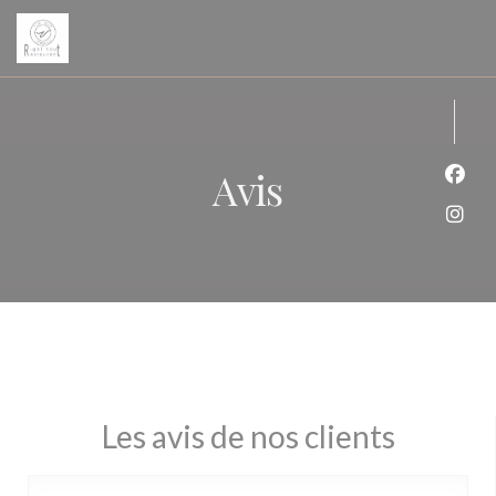
Personnalisation de vos choix en matière de cookies
Avis
Face
Inst
Les avis de nos clients