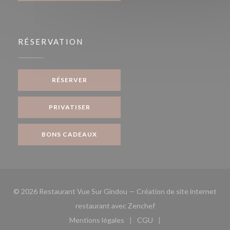
RÉSERVATION
RÉSERVER
PRIVATISER
BONS CADEAUX
© 2026 Restaurant Vue Sur Gindou — Création de site internet
((ouvre une nouvelle fe
restaurant avec
Zenchef
Mentions légales
CGU
((ouvre une nouvelle fenêtre))
((ouvre une nouvelle fen