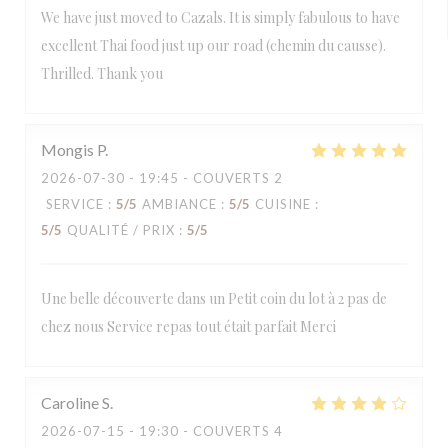
We have just moved to Cazals. It is simply fabulous to have
excellent Thai food just up our road (chemin du causse).
Thrilled. Thank you
Mongis
P
2026-07-30
- 19:45 - COUVERTS 2
SERVICE
:
5
/5
AMBIANCE
:
5
/5
CUISINE
:
5
/5
QUALITÉ / PRIX
:
5
/5
Une belle découverte dans un Petit coin du lot à 2 pas de
chez nous Service repas tout était parfait Merci
Caroline
S
2026-07-15
- 19:30 - COUVERTS 4