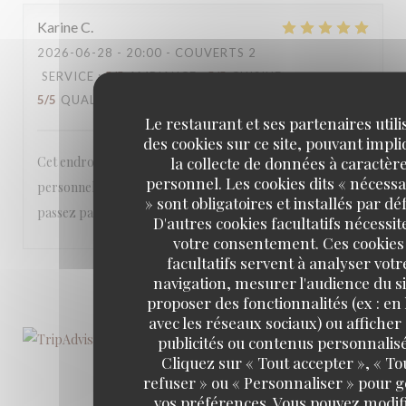
Karine
C
2026-06-28
- 20:00 - COUVERTS 2
SERVICE
:
5
/5
AMBIANCE
:
5
/5
CUISINE
:
5
/5
QUALITÉ / PRIX
:
5
/5
Le restaurant et ses partenaires utili
des cookies sur ce site, pouvant impl
la collecte de données à caractèr
Cet endroit est magnifique, la cuisine excellente et le
personnel. Les cookies dits « nécessa
personnel est très agréable Rdv incontournable si vous
» sont obligatoires et installés par dé
passez par Gindou
D'autres cookies facultatifs nécessit
votre consentement. Ces cookies
facultatifs servent à analyser votr
1
2
3
navigation, mesurer l'audience du si
proposer des fonctionnalités (ex : en 
avec les réseaux sociaux) ou afficher
publicités ou contenus personnalisé
Cliquez sur « Tout accepter », « To
refuser » ou « Personnaliser » pour 
vos préférences. Vous pouvez modif